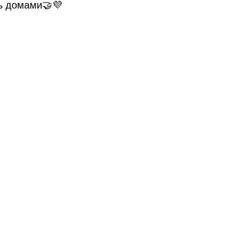
ь домами🤝💜