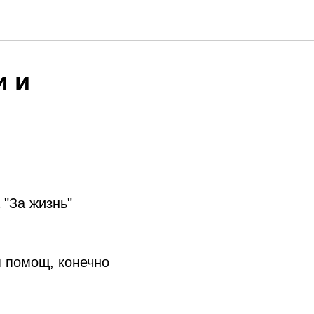
и и
 "За жизнь"
я помощ, конечно