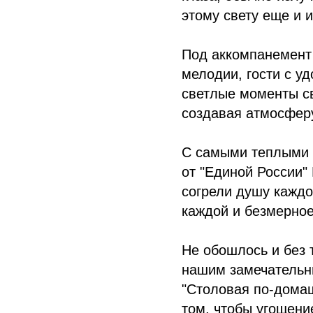
этому свету еще и и
Под аккомпанемент
мелодии, гости с у
светлые моменты св
создавая атмосферу
С самыми теплыми 
от "Единой России"
согрели душу кажд
каждой и безмерное
Не обошлось и без 
нашим замечательн
"Столовая по-домаш
том, чтобы угощени